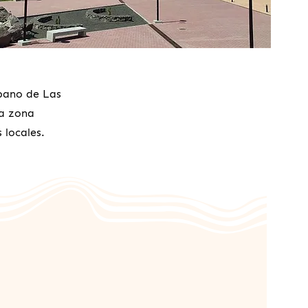
bano de Las
la zona
 locales.